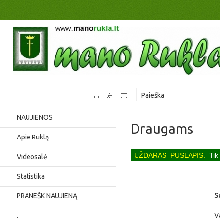
NAUJIENOS
Draugams
Apie Ruklą
U
ŽDARAS PUSLAPIS.
Ti
Videosalė
Statistika
S
PRANEŠK NAUJIENĄ
V
.