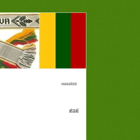
spausdinti
atgal