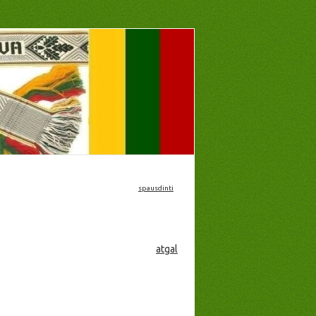
spausdinti
atgal