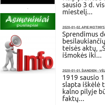
sausio 3 d. vi
miestelį...
2020-01-02. APIE MOTINY
Sprendimus dė
besilaukianči
teisės aktų, „
išmokės iki...
2020-01-01. ŠIANDIEN - V
1919 sausio 1
slapta iškėlė
kalno pilyje b
faktų...