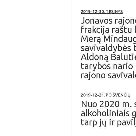
2019-12-30. TĘSINYS
Jonavos rajon
frakcija raštu
Merą Mindaugą
savivaldybės 
Aldoną Baluti
tarybos nario
rajono saviva
2019-12-21. PO ŠVENČIŲ
Nuo 2020 m. sa
alkoholiniais 
tarp jų ir pavi