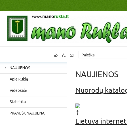
NAUJIENOS
NAUJIENOS
Apie Ruklą
Nuorodų katalo
Videosalė
Jaunimo užimtumas, p
Statistika
PRANEŠK NAUJIENĄ
Lietuva interne
.