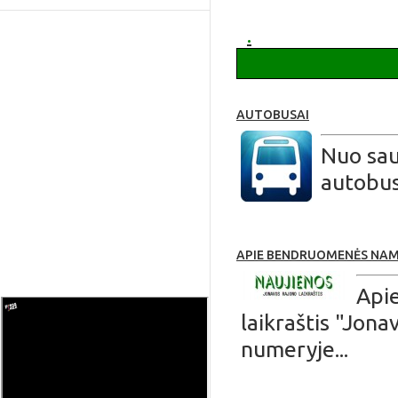
apie Ruklą
.
AUTOBUSAI
Nuo sau
autobus
APIE BENDRUOMENĖS NA
Api
laikraštis "Jon
numeryje...