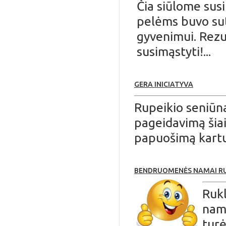
Čia siūlome sus
pelėms buvo sut
gyvenimui. Rezul
susimąstyti!...
GERA INICIATYVA
Rupeikio seniūna
pageidavimą šiai
papuošimą kartu 
BENDRUOMENĖS NAMAI RU
Ruk
nam
turė