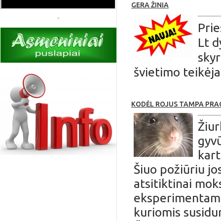
GERA ŽINIA
Prie
Lt d
skyr
švietimo teikėjam
KODĖL ROJUS TAMPA PR
Žiur
gyvū
kart
Šiuo požiūriu j
atsitiktinai mok
eksperimentams,
kuriomis susidu