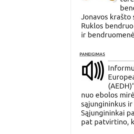
ben
Jonavos krašto 
Ruklos bendruom
ir bendruomenė 
PANEIGIMAS
Informu
Europea
(AEDH)“ 
nuo ebolos mirė
sąjungininkus ir
Sąjungininkai pa
pat patvirtino, 