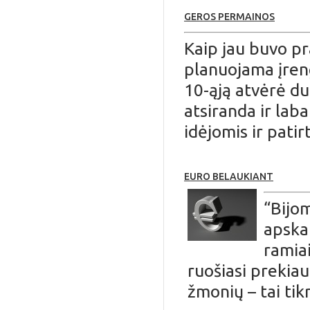
GEROS PERMAINOS
Kaip jau buvo p
planuojama įren
10-ąją atvėrė du
atsiranda ir laba
idėjomis ir patirt
EURO BELAUKIANT
“Bijom
apskai
ramiai
ruošiasi prekiau
žmonių – tai tikra