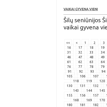
VAIKAI GYVENA VIENI
Šilų seniūnijos 
vaikai gyvena vie
<<
<
1
2
3
16
17
18
19
31
32
33
34
46
47
48
49
61
62
63
64
76
77
78
79
91
92
93
94
105
106
107
118
119
120
130
131
132
143
144
145
155
156
157
168
169
170
180
181
182