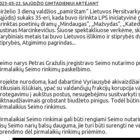
023-05-22. SĄJŪDŽIO GIMTADIENIUI ARTĖJANT
irželio 3 dieną valdžios „pamirštam“ Lietuvos Persitvarky
ąjūdis) sukaks 35-eri, kada buvo išrinkta LPS iniciatyvinė
šrinktas poetinių dramų „Mindaugas“, „Mažvydas“, „Kated
ustinas Marcinkevičius. Šiuose spektakliuose verkėme, s
arybiniais metais tai buvo Lietuvos išlikimo ir stiprybės dv
tiprybės, Atgimimo pagrindas...
eimo narys Petras Gražulis įregistravo Seimo nutarimo p
irmalaikių Seimo rinkimų paskelbimo.
rojekte nurodoma, kad dabartinė Vyriausybė akivaizdžiai 
štikusiais iššūkiais, ypač su valdančiųjų frakcijų korupcija
rotegavimu į aukštus postus, nesugebėjimu susitvarkyti s
iktnaudžiavimais grobstant biudžeto pinigus. Todėl būtin
irmalaikius Seimo rinkimus.
irmalaikiai Seimo rinkimai gali būti rengiami Seimo nutar
isų Seimo narių balsų dauguma, jie turi būti surengti ne 
prendimo dėl pirmalaikių rinkimų priėmimo.