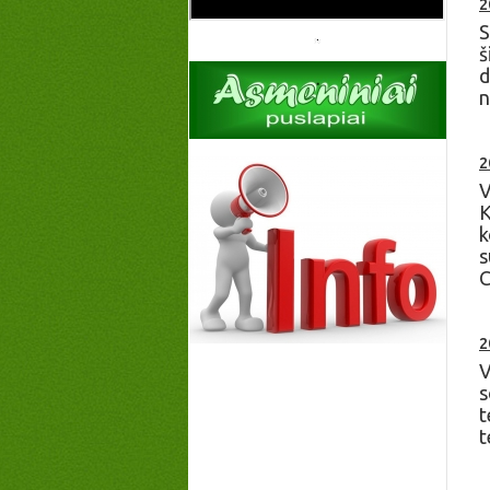
2
S
š
d
n
2
V
K
k
s
C
2
V
s
t
t