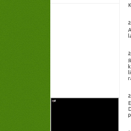
K
2
A
l
2
R
k
l
r
2
E
D
p