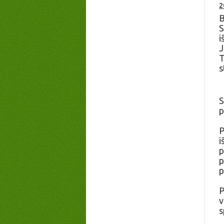
2
B
S
i
J
T
s
S
p
P
i
p
p
p
P
v
s