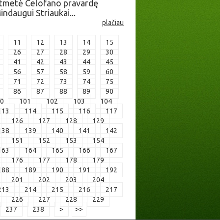
 atmetė Celofano pravardę
ndaugui Striaukai...
plačiau
11
12
13
14
15
26
27
28
29
30
41
42
43
44
45
56
57
58
59
60
71
72
73
74
75
86
87
88
89
90
0
101
102
103
104
113
114
115
116
117
126
127
128
129
138
139
140
141
142
151
152
153
154
163
164
165
166
167
176
177
178
179
188
189
190
191
192
201
202
203
204
213
214
215
216
217
226
227
228
229
237
238
>
>>