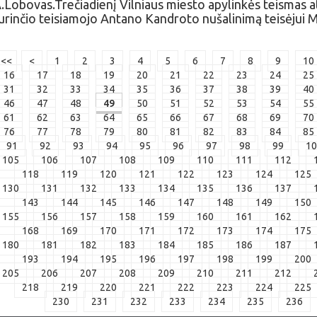
.Lobovas.Trečiadienį Vilniaus miesto apylinkės teismas
urinčio teisiamojo Antano Kandroto nušalinimą teisėjui Mi
<<
<
1
2
3
4
5
6
7
8
9
10
16
17
18
19
20
21
22
23
24
25
31
32
33
34
35
36
37
38
39
40
46
47
48
49
50
51
52
53
54
55
61
62
63
64
65
66
67
68
69
70
76
77
78
79
80
81
82
83
84
85
91
92
93
94
95
96
97
98
99
10
105
106
107
108
109
110
111
112
118
119
120
121
122
123
124
125
130
131
132
133
134
135
136
137
143
144
145
146
147
148
149
150
155
156
157
158
159
160
161
162
168
169
170
171
172
173
174
175
180
181
182
183
184
185
186
187
193
194
195
196
197
198
199
200
205
206
207
208
209
210
211
212
218
219
220
221
222
223
224
225
230
231
232
233
234
235
236