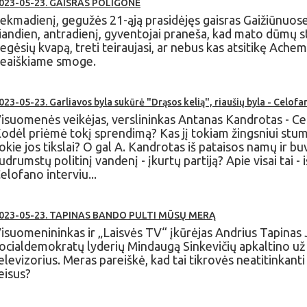
023-05-23. GAISRAS POLIGONE
ekmadienį, gegužės 21-ąją prasidėjęs gaisras Gaižiūnuose 
iandien, antradienį, gyventojai praneša, kad mato dūmų stu
egėsių kvapą, treti teiraujasi, ar nebus kas atsitikę Achem
eaiškiame smoge.
023-05-23. Garliavos byla sukūrė "Drąsos kelią", riaušių byla - Celofa
isuomenės veikėjas, verslininkas Antanas Kandrotas - Cel
odėl priėmė tokį sprendimą? Kas jį tokiam žingsniui stumte
okie jos tikslai? O gal A. Kandrotas iš pataisos namų ir buv
udrumstų politinį vandenį - įkurtų partiją? Apie visai tai 
elofano interviu...
023-05-23. TAPINAS BANDO PULTI MŪSŲ MERĄ
isuomenininkas ir „Laisvės TV“ įkūrėjas Andrius Tapinas
ocialdemokratų lyderių Mindaugą Sinkevičių apkaltino už v
elevizorius. Meras pareiškė, kad tai tikrovės neatitinkanti
eisus?