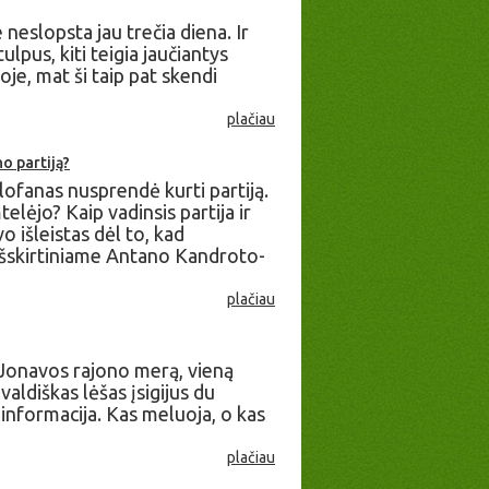
neslopsta jau trečia diena. Ir
lpus, kiti teigia jaučiantys
oje, mat ši taip pat skendi
plačiau
no partiją?
ofanas nusprendė kurti partiją.
lėjo? Kaip vadinsis partija ir
o išleistas dėl to, kad
- išskirtiniame Antano Kandroto-
plačiau
 Jonavos rajono merą, vieną
aldiškas lėšas įsigijus du
 informacija. Kas meluoja, o kas
plačiau