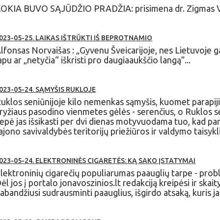
OKIA BUVO SĄJŪDŽIO PRADŽIA: prisimena dr. Zigmas Vai
023-05-25. LAIKAS IŠTRŪKTI IŠ BEPROTNAMIO
lfonsas Norvaišas : „Gyvenu Šveicarijoje, nes Lietuvoje ga
apu ar „netyčia“ iškristi pro daugiaaukščio langą”...
023-05-24. SĄMYŠIS RUKLOJE
uklos seniūnijoje kilo nemenkas sąmyšis, kuomet parapiji
ryžiaus pasodino vienmetes gėlės - serenčius, o Ruklos 
iepė jas išsikasti per dvi dienas motyvuodama tuo, kad pa
ajono savivaldybės teritorijų priežiūros ir valdymo taisykl
023-05-24. ELEKTRONINĖS CIGARETĖS: KĄ SAKO ĮSTATYMAI
lektroninių cigarečių populiarumas paauglių tarpe - prob
ėl jos į portalo jonavoszinios.lt redakciją kreipėsi ir skai
abandžiusi sudrausminti paauglius, išgirdo atsaką, kuris j