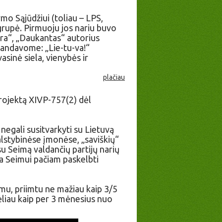
mo Sąjūdžiui (toliau – LPS,
 grupė. Pirmuoju jos nariu buvo
ra“, „Daukantas“ autorius
kandavome: „Lie-tu-va!“
asinė siela, vienybės ir
plačiau
rojektą XIVP-757(2) dėl
negali susitvarkyti su Lietuvą
 valstybinėse įmonėse, „saviškių“
u Seimą valdančių partijų narių
a Seimui pačiam paskelbti
imu, priimtu ne mažiau kaip 3/5
vėliau kaip per 3 mėnesius nuo