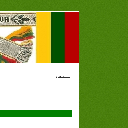
spausdinti
žimtumas, profesinis ir kultūrinis orientavimas.