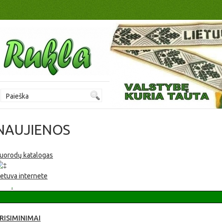
NAUJIENOS
uorodų katalogas
Rukla - jaunystės miestas! Vaikams, draugams ir tėvams. Jaunimo u
ietuva internete
Videopanorama Fotogalerija
Spauda apie Ruklą
.
RISIMINIMAI