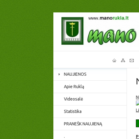
NAUJIENOS
Apie Ruklą
N
Videosalė
L
Statistika
PRANEŠK NAUJIENĄ
.
P