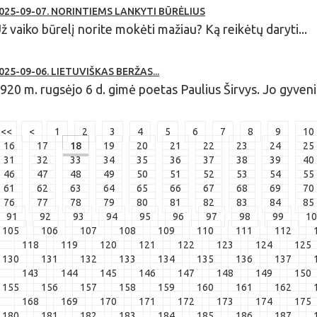
025-09-07. NORINTIEMS LANKYTI BŪRĖLIUS
ž vaiko būrelį norite mokėti mažiau? Ką reikėtų daryti...
025-09-06. LIETUVIŠKAS BERŽAS...
920 m. rugsėjo 6 d. gimė poetas Paulius Širvys. Jo gyven
<<
<
1
2
3
4
5
6
7
8
9
10
16
17
18
19
20
21
22
23
24
25
31
32
33
34
35
36
37
38
39
40
46
47
48
49
50
51
52
53
54
55
61
62
63
64
65
66
67
68
69
70
76
77
78
79
80
81
82
83
84
85
91
92
93
94
95
96
97
98
99
10
105
106
107
108
109
110
111
112
118
119
120
121
122
123
124
125
130
131
132
133
134
135
136
137
143
144
145
146
147
148
149
150
155
156
157
158
159
160
161
162
168
169
170
171
172
173
174
175
180
181
182
183
184
185
186
187