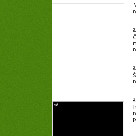
V
n
2
Č
m
n
2
Š
n
2
I
n
p