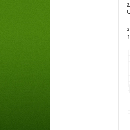
2
U
2
1