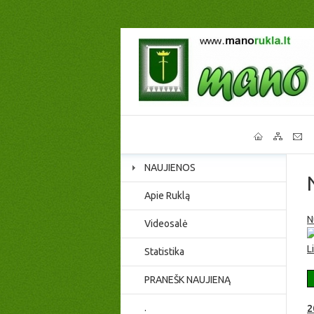
NAUJIENOS
Apie Ruklą
N
Videosalė
L
Statistika
PRANEŠK NAUJIENĄ
.
2