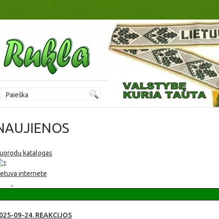
NAUJIENOS
uorodų katalogas
Rukla - jaunystės miestas! Vaikams, draugams ir tėvams. Jaunimo u
ietuva internete
Videopanorama Fotogalerija
Spauda apie Ruklą
.
025-09-24. REAKCIJOS