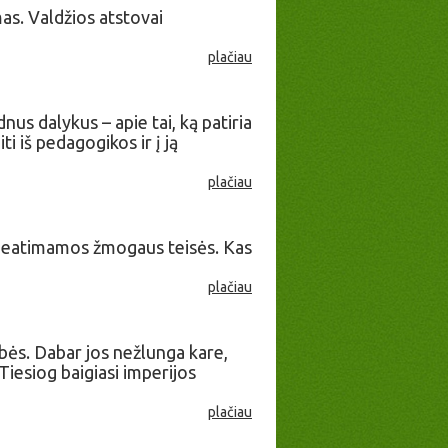
as. Valdžios atstovai
plačiau
dnus dalykus – apie tai, ką patiria
ti iš pedagogikos ir į ją
plačiau
 neatimamos žmogaus teisės. Kas
plačiau
bės. Dabar jos nežlunga kare,
Tiesiog baigiasi imperijos
plačiau