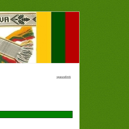
spausdinti
žimtumas, profesinis ir kultūrinis orientavimas.