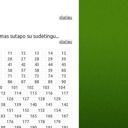
plačiau
imas sutapo su sudėtingu...
plačiau
11
12
13
14
15
26
27
28
29
30
41
42
43
44
45
56
57
58
59
60
71
72
73
74
75
86
87
88
89
90
0
101
102
103
104
113
114
115
116
117
126
127
128
129
138
139
140
141
142
151
152
153
154
163
164
165
166
167
176
177
178
179
188
189
190
191
192