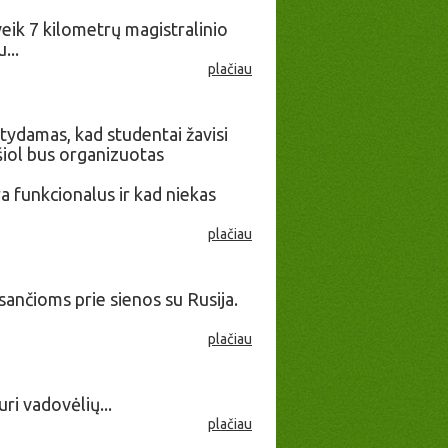
veik 7 kilometrų magistralinio
...
plačiau
tydamas, kad studentai žavisi
šiol bus organizuotas
ra funkcionalus ir kad niekas
plačiau
nčioms prie sienos su Rusija.
plačiau
ri vadovėlių...
plačiau