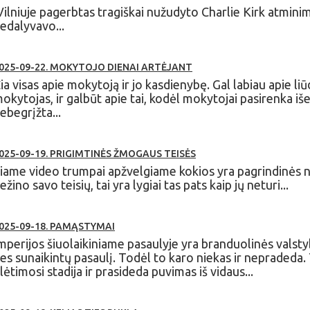
ilniuje pagerbtas tragiškai nužudyto Charlie Kirk atminim
edalyvavo...
025-09-22. MOKYTOJO DIENAI ARTĖJANT
ia visas apie mokytoją ir jo kasdienybę. Gal labiau apie liū
okytojas, ir galbūt apie tai, kodėl mokytojai pasirenka išei
ebegrįžta...
025-09-19. PRIGIMTINĖS ŽMOGAUS TEISĖS
iame video trumpai apžvelgiame kokios yra pagrindinės
ežino savo teisių, tai yra lygiai tas pats kaip jų neturi...
025-09-18. PAMĄSTYMAI
mperijos šiuolaikiniame pasaulyje yra branduolinės valsty
es sunaikintų pasaulį. Todėl to karo niekas ir nepradeda. 
lėtimosi stadija ir prasideda puvimas iš vidaus...