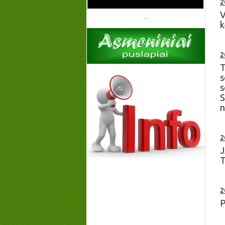
2
V
k
2
T
s
s
S
n
2
J
T
2
P