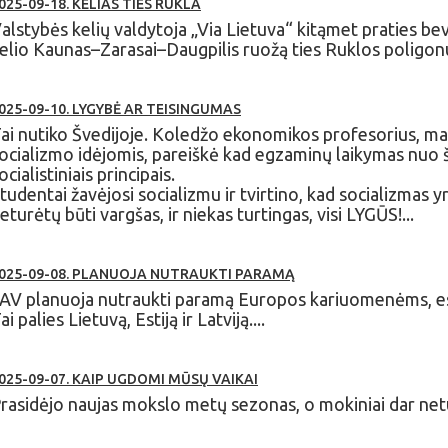
025-09-18. KELIAS TIES RUKLA
alstybės kelių valdytoja „Via Lietuva“ kitąmet praties be
elio Kaunas–Zarasai–Daugpilis ruožą ties Ruklos poligonu
025-09-10. LYGYBĖ AR TEISINGUMAS
ai nutiko Švedijoje. Koledžo ekonomikos profesorius, ma
ocializmo idėjomis, pareiškė kad egzaminų laikymas nuo 
ocialistiniais principais.
tudentai žavėjosi socializmu ir tvirtino, kad socializmas y
eturėtų būti vargšas, ir niekas turtingas, visi LYGŪS!...
025-09-08. PLANUOJA NUTRAUKTI PARAMĄ
AV planuoja nutraukti paramą Europos kariuomenėms, esa
ai palies Lietuvą, Estiją ir Latviją....
025-09-07. KAIP UGDOMI MŪSŲ VAIKAI
rasidėjo naujas mokslo metų sezonas, o mokiniai dar netu