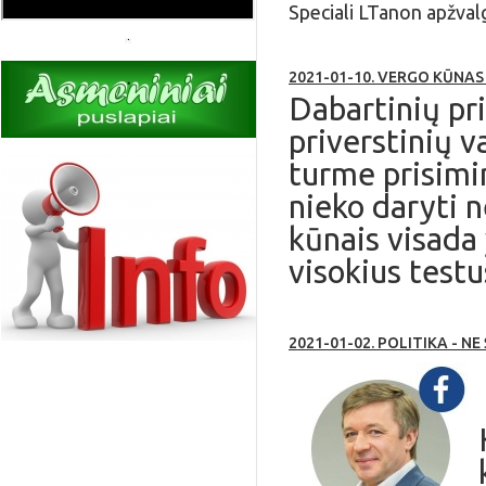
Speciali LTanon apžvalg
2021-01-10. VERGO KŪNAS
Dabartinių pr
priverstinių 
turme prisimi
nieko daryti n
kūnais visada 
visokius testu
2021-01-02. POLITIKA - N