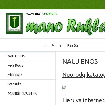
NAUJIENOS
NAUJIENOS
Apie Ruklą
Nuorodų katalo
Videosalė
Jaunimo užimtumas, p
Statistika
PRANEŠK NAUJIENĄ
Lietuva interne
.