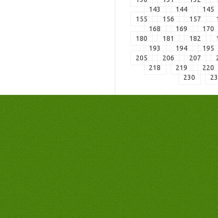
143
144
145
155
156
157
168
169
170
180
181
182
193
194
195
205
206
207
218
219
220
230
2