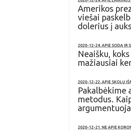
2020-12-24. APIE LAIKINU
Amerikos prez
viešai paskel
dolerius į auks
2020-12-24. APIE SODĄ IR 
Neaišku, koks
mažiausiai ke
2020-12-22. APIE SKOLŲ I
Pakalbėkime ap
metodus. Kaip 
argumentuoja 
2020-12-21. NE APIE KORO