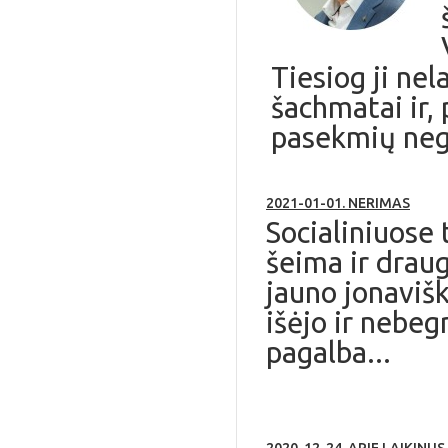
Tiesiog ji nel
šachmatai ir, 
pasekmių nega
2021-01-01. NERIMAS
Socialiniuose
šeima ir drau
jauno jonavišk
išėjo ir nebeg
pagalba...