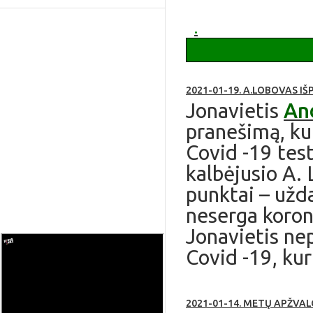
apie Ruklą
.
2021-01-19. A.LOBOVAS I
Jonavietis
An
pranešimą, kur
Covid -19 test
kalbėjusio A.
punktai – uždar
neserga korona
Jonavietis ne
Covid -19, kuri
2021-01-14. METŲ APŽVA