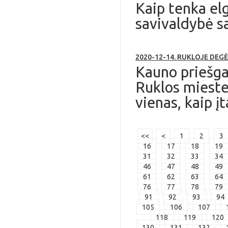
Kaip tenka elg
savivaldybė sa
2020-12-14. RUKLOJE DEG
Kauno priešga
Ruklos mieste
vienas, kaip į
<<
<
1
2
3
16
17
18
19
31
32
33
34
46
47
48
49
61
62
63
64
76
77
78
79
91
92
93
94
105
106
107
118
119
120
130
131
132